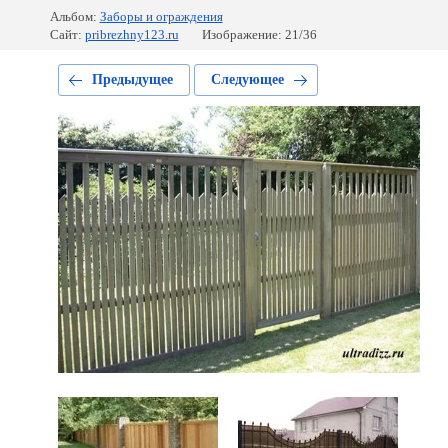
Альбом:
Заборы и ограждения
Сайт:
pribrezhny123.ru
Изображение: 21/36
Предыдущее
Следующее