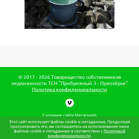
© 2017 - 2026 Товарищество собственников
недвижимости ТСН "Прибрежный 3 - Приозёрье"
Политика конфиденциальности
Создание сайта
Мегагрупп
Этот сайт использует файлы cookie и метаданные. Продолжая
просматривать его, вы соглашаетесь на использование нами
файлов cookie и метаданных в соответствии с
Политикой
конфиденциальности
.